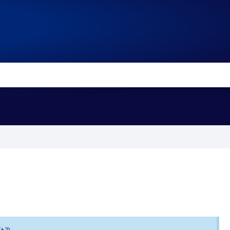
s
C+2)